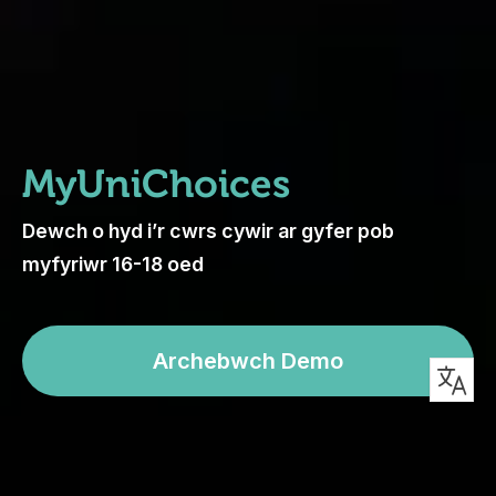
MyUniChoices
Dewch o hyd i’r cwrs cywir ar gyfer pob
myfyriwr 16-18 oed
Archebwch Demo