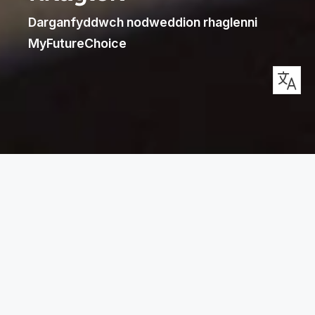
Darganfyddwch nodweddion rhaglenni
MyFutureChoice
MyFutureJourney