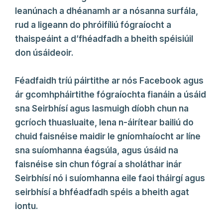
leanúnach a dhéanamh ar a nósanna surfála,
rud a ligeann do phróifíliú fógraíocht a
thaispeáint a d’fhéadfadh a bheith spéisiúil
don úsáideoir.
Féadfaidh tríú páirtithe ar nós Facebook agus
ár gcomhpháirtithe fógraíochta fianáin a úsáid
sna Seirbhísí agus lasmuigh díobh chun na
gcríoch thuasluaite, lena n-áirítear bailiú do
chuid faisnéise maidir le gníomhaíocht ar líne
sna suíomhanna éagsúla, agus úsáid na
faisnéise sin chun fógraí a sholáthar inár
Seirbhísí nó i suíomhanna eile faoi tháirgí agus
seirbhísí a bhféadfadh spéis a bheith agat
iontu.