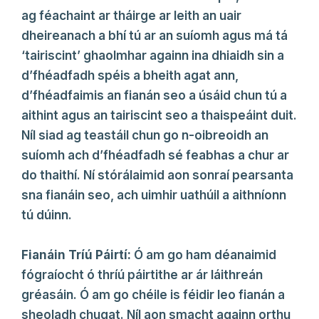
ag féachaint ar tháirge ar leith an uair
dheireanach a bhí tú ar an suíomh agus má tá
‘tairiscint’ ghaolmhar againn ina dhiaidh sin a
d’fhéadfadh spéis a bheith agat ann,
d’fhéadfaimis an fianán seo a úsáid chun tú a
aithint agus an tairiscint seo a thaispeáint duit.
Níl siad ag teastáil chun go n-oibreoidh an
suíomh ach d’fhéadfadh sé feabhas a chur ar
do thaithí. Ní stórálaimid aon sonraí pearsanta
sna fianáin seo, ach uimhir uathúil a aithníonn
tú dúinn.
Fianáin Tríú Páirtí:
Ó am go ham déanaimid
fógraíocht ó thríú páirtithe ar ár láithreán
gréasáin. Ó am go chéile is féidir leo fianán a
sheoladh chugat. Níl aon smacht againn orthu