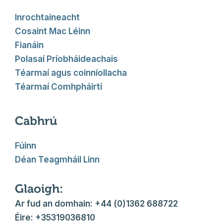
Inrochtaineacht
Cosaint Mac Léinn
Fianáin
Polasaí Príobháideachais
Téarmaí agus coinníollacha
Téarmaí Comhpháirtí
Cabhrú
Fúinn
Déan Teagmháil Linn
Glaoigh:
Ar fud an domhain: +44 (0)1362 688722
Éire: +35319036810