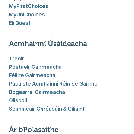
MyFirstChoices
MyUniChoices
EirQuest
Acmhainní Úsáideacha
Treoir
Póstaeir Gairmeacha
Féilire Gairmeacha
Pacáiste Acmhainní Réimse Gairme
Bogearraí Gairmeacha
Ollscoil
Seimineáir Ghréasáin & Oiliúint
Ár bPolasaithe