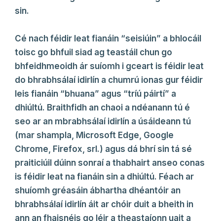
sin.
Cé nach féidir leat fianáin “seisiúin” a bhlocáil
toisc go bhfuil siad ag teastáil chun go
bhfeidhmeoidh ár suíomh i gceart is féidir leat
do bhrabhsálaí idirlín a chumrú ionas gur féidir
leis fianáin “bhuana” agus “tríú páirtí” a
dhiúltú. Braithfidh an chaoi a ndéanann tú é
seo ar an mbrabhsálaí idirlín a úsáideann tú
(mar shampla, Microsoft Edge, Google
Chrome, Firefox, srl.) agus dá bhrí sin tá sé
praiticiúil dúinn sonraí a thabhairt anseo conas
is féidir leat na fianáin sin a dhiúltú. Féach ar
shuíomh gréasáin ábhartha dhéantóir an
bhrabhsálaí idirlín áit ar chóir duit a bheith in
ann an fhaisnéis go léir a theastaíonn uait a