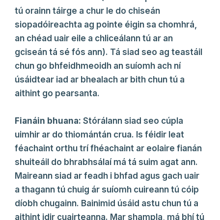
tú orainn táirge a chur le do chiseán
siopadóireachta ag pointe éigin sa chomhrá,
an chéad uair eile a chliceálann tú ar an
gciseán tá sé fós ann). Tá siad seo ag teastáil
chun go bhfeidhmeoidh an suíomh ach ní
úsáidtear iad ar bhealach ar bith chun tú a
aithint go pearsanta.
Fianáin bhuana:
Stórálann siad seo cúpla
uimhir ar do thiomántán crua. Is féidir leat
féachaint orthu trí fhéachaint ar eolaire fianán
shuiteáil do bhrabhsálaí má tá suim agat ann.
Maireann siad ar feadh i bhfad agus gach uair
a thagann tú chuig ár suíomh cuireann tú cóip
díobh chugainn. Bainimid úsáid astu chun tú a
aithint idir cuairteanna. Mar shampla, má bhí tú