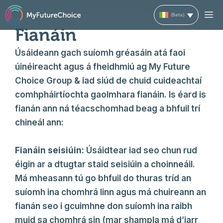
Skip
M
to
Fianáin
content
Úsáideann gach suíomh gréasáin atá faoi
úinéireacht agus á fheidhmiú ag My Future
Choice Group & iad siúd de chuid cuideachtaí
comhpháirtíochta gaolmhara fianáin. Is éard is
fianán ann ná téacschomhad beag a bhfuil trí
chineál ann:
Fianáin seisiúin:
Úsáidtear iad seo chun rud
éigin ar a dtugtar staid seisiúin a choinneáil.
Má mheasann tú go bhfuil do thuras tríd an
suíomh ina chomhrá linn agus má chuireann an
fianán seo i gcuimhne don suíomh ina raibh
muid sa chomhrá sin (mar shampla má d’iarr