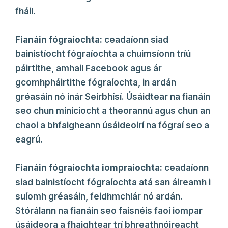
fháil.
Fianáin fógraíochta:
ceadaíonn siad
bainistíocht fógraíochta a chuimsíonn tríú
páirtithe, amhail Facebook agus ár
gcomhpháirtithe fógraíochta, in ardán
gréasáin nó inár Seirbhísí. Úsáidtear na fianáin
seo chun minicíocht a theorannú agus chun an
chaoi a bhfaigheann úsáideoirí na fógraí seo a
eagrú.
Fianáin fógraíochta iompraíochta:
ceadaíonn
siad bainistíocht fógraíochta atá san áireamh i
suíomh gréasáin, feidhmchlár nó ardán.
Stórálann na fianáin seo faisnéis faoi iompar
úsáideora a fhaightear trí bhreathnóireacht