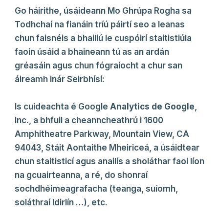
Go háirithe, úsáideann Mo Ghrúpa Rogha sa
Todhchaí na fianáin tríú páirtí seo a leanas
chun faisnéis a bhailiú le cuspóirí staitistiúla
faoin úsáid a bhaineann tú as an ardán
gréasáin agus chun fógraíocht a chur san
áireamh inár Seirbhísí:
Is cuideachta é Google
Analytics de Google
,
Inc., a bhfuil a cheanncheathrú i 1600
Amphitheatre Parkway, Mountain View, CA
94043, Stáit Aontaithe Mheiriceá, a úsáidtear
chun staitisticí agus anailís a sholáthar faoi líon
na gcuairteanna, a ré, do shonraí
sochdhéimeagrafacha (teanga, suíomh,
soláthraí Idirlín …), etc.