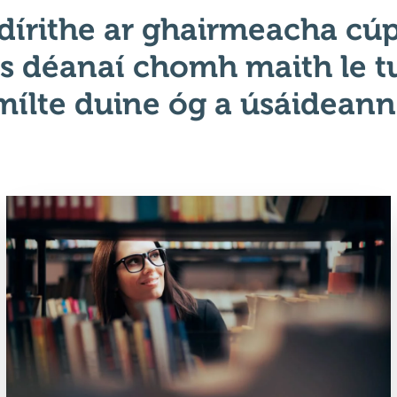
dírithe ar ghairmeacha cúpla
is déanaí chomh maith le t
mílte duine óg a úsáideann