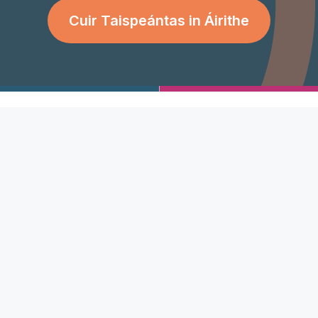
Cuir Taispeántas in Áirithe
Ár bPolasaithe
Cabhr
Inrochtaineacht
Fúinn
Cosaint Mac Léinn
Déan Tea
Fianáin
acha
Glaoig
Polasaí Príobháideachais
a
Téarmaí agus
ní
Ar fud a
coinníollacha
(0)1362
Téarmaí Comhpháirtí
eacha
Éire: +3