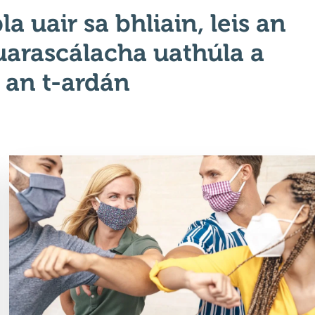
 uair sa bhliain, leis an
uarascálacha uathúla a
 an t-ardán