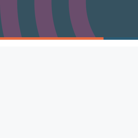
Ár gCláir
Acmhainní
Úsáideacha
MyAptitude
MyFirstChoices
Treoir
MyUniChoices
Póstaeir Gairme
EirQuest
Féilire Gairmeach
Pacáiste Acmhain
Réimse Gairme
Bogearraí Gairm
Ollscoil