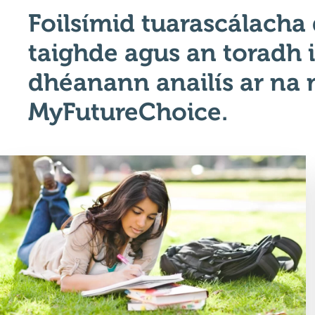
Foilsímid tuarascálacha 
taighde agus an toradh 
dhéanann anailís ar na 
MyFutureChoice.