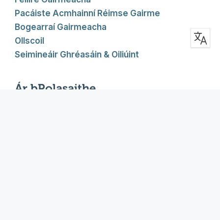
Pacáiste Acmhainní Réimse Gairme
Bogearraí Gairmeacha
Ollscoil
Seimineáir Ghréasáin & Oiliúint
Ár bPolasaithe
Inrochtaineacht
Cosaint Mac Léinn
Fianáin
Polasaí Príobháideachais
Téarmaí agus coinníollacha
Téarmaí Comhpháirtí
Cabhrú