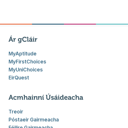
Ár gCláir
MyAptitude
MyFirstChoices
MyUniChoices
EirQuest
Acmhainní Úsáideacha
Treoir
Póstaeir Gairmeacha
Féilire Gairmeacha