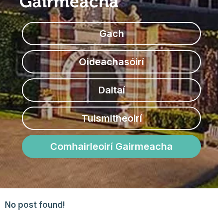
Gairmeacha
Gach
Oideachasóirí
Daltaí
Tuismitheoirí
Comhairleoirí Gairmeacha
No post found!