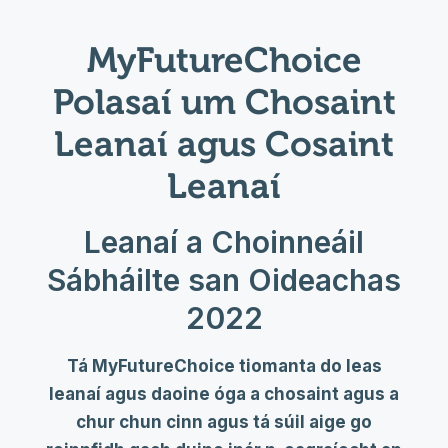
MyFutureChoice
Polasaí um Chosaint
Leanaí agus Cosaint
Leanaí
Leanaí a Choinneáil
Sábháilte san Oideachas
2022
Tá MyFutureChoice tiomanta do leas
leanaí agus daoine óga a chosaint agus a
chur chun cinn agus tá súil aige go