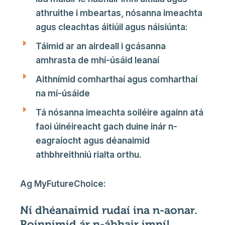
athruithe i mbeartas, nósanna imeachta
agus cleachtas áitiúil agus náisiúnta:
Táimid ar an airdeall i gcásanna
amhrasta de mhí-úsáid leanaí
Aithnímid comharthaí agus comharthaí
na mí-úsáide
Tá nósanna imeachta soiléire againn atá
faoi úinéireacht gach duine inár n-
eagraíocht agus déanaimid
athbhreithniú rialta orthu.
Ag MyFutureChoice:
Ní dhéanaimid rudaí ina n-aonar.
Roinnimid ár n-ábhair imní!