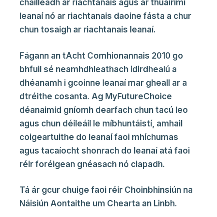
chailleadh ar riachtanais agus ar thuairimí
leanaí nó ar riachtanais daoine fásta a chur
chun tosaigh ar riachtanais leanaí.
Fágann an tAcht Comhionannais 2010 go
bhfuil sé neamhdhleathach idirdhealú a
dhéanamh i gcoinne leanaí mar gheall ar a
dtréithe cosanta. Ag MyFutureChoice
déanaimid gníomh dearfach chun tacú leo
agus chun déileáil le míbhuntáistí, amhail
coigeartuithe do leanaí faoi mhíchumas
agus tacaíocht shonrach do leanaí atá faoi
réir foréigean gnéasach nó ciapadh.
Tá ár gcur chuige faoi réir Choinbhinsiún na
Náisiún Aontaithe um Chearta an Linbh.