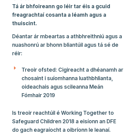
Tá ár bhfoireann go léir tar éis a gcuid
freagrachtaí cosanta a léamh agus a
thuiscint.
Déantar ár mbeartas a athbhreithniú agus a
nuashonrú ar bhonn bliantúil agus tá sé de
réir:
Treoir ofsted: Cigireacht a dhéanamh ar
chosaint i suíomhanna luathbhlianta,
oideachais agus scileanna Meán
Fómhair 2019
Is treoir reachtúil é Working Together to
Safeguard Children 2018 a eisíonn an DFE
do gach eagraíocht a oibríonn le leanaí.