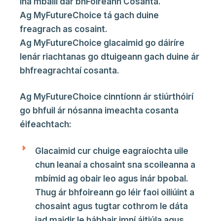
ina mbaill dár bhFoireann Cosanta.
Ag MyFutureChoice tá gach duine
freagrach as cosaint.
Ag MyFutureChoice glacaimid go dáiríre
lenár riachtanas go dtuigeann gach duine ár
bhfreagrachtaí cosanta.
Ag MyFutureChoice cinntíonn ár stiúrthóirí
go bhfuil ár nósanna imeachta cosanta
éifeachtach:
Glacaimid cur chuige eagraíochta uile
chun leanaí a chosaint sna scoileanna a
mbímid ag obair leo agus inár bpobal.
Thug ár bhfoireann go léir faoi oiliúint a
chosaint agus tugtar cothrom le dáta
iad maidir le hábhair imní áitiúla agus