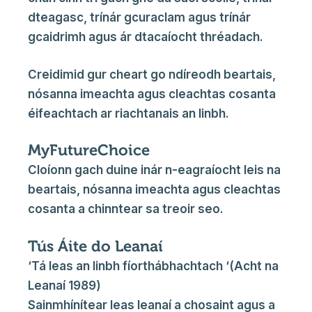
dteagasc, trínár gcuraclam agus trínár
gcaidrimh agus ár dtacaíocht thréadach.
Creidimid gur cheart go ndíreodh beartais,
nósanna imeachta agus cleachtas cosanta
éifeachtach ar riachtanais an linbh.
MyFutureChoice
Cloíonn gach duine inár n-eagraíocht leis na
beartais, nósanna imeachta agus cleachtas
cosanta a chinntear sa treoir seo.
Tús Áite do Leanaí
‘Tá leas an linbh fíorthábhachtach ‘(Acht na
Leanaí 1989)
Sainmhínítear leas leanaí a chosaint agus a