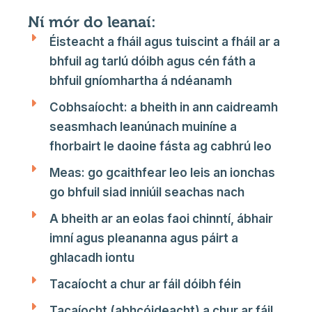
Ní mór do leanaí:
Éisteacht a fháil agus tuiscint a fháil ar a
bhfuil ag tarlú dóibh agus cén fáth a
bhfuil gníomhartha á ndéanamh
Cobhsaíocht: a bheith in ann caidreamh
seasmhach leanúnach muiníne a
fhorbairt le daoine fásta ag cabhrú leo
Meas: go gcaithfear leo leis an ionchas
go bhfuil siad inniúil seachas nach
A bheith ar an eolas faoi chinntí, ábhair
imní agus pleananna agus páirt a
ghlacadh iontu
Tacaíocht a chur ar fáil dóibh féin
Tacaíocht (abhcóideacht) a chur ar fáil