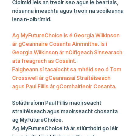
Cloímid leis an treoir seo agus le beartais,
nósanna imeachta agus treoir na scoileanna
lena n-oibrímid.
Ag MyFutureChoice is é Georgia Wilkinson
ár gCeannaire Cosanta Ainmnithe. Is í
Georgia Wilkinson ár nOifigeach Sinsearach
atá freagrach as Cosaint.
Faigheann sí tacaíocht sa mhéid seo ó Tom
Crosswell ár gCeannasaí Straitéiseach
agus Paul Fillis ár gComhairleoir Cosanta.
Soláthraíonn Paul Fillis maoirseacht
straitéiseach agus maoirseacht chosanta
ag MyFutureChoice.
Ag MyFutureChoice tá ár stiúrthóirí go léir