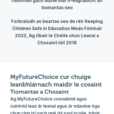
roinnfidh gach duine inár n-eagraíocht an
tiomantas seo
Forbraíodh an beartas seo de réir Keeping
Children Safe in Education Meán Fómhair
2022, Ag Obair le Chéile chun Leanaí a
Chosaint Iúil 2018
MyFutureChoice cur chuige
leanbhlárnach maidir le cosaint
Tiomantas a Chosaint
Ag MyFutureChoice cosnaímid agus
cuirimid leas ár leanaí agus ár ndaoine óga
chun cinn trí gach gné dá saol scoile, trínár