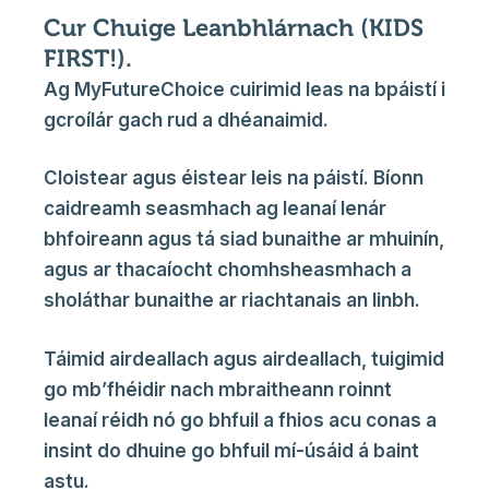
Cur Chuige Leanbhlárnach (KIDS
FIRST!).
Ag MyFutureChoice cuirimid leas na bpáistí i
gcroílár gach rud a dhéanaimid.
Cloistear agus éistear leis na páistí. Bíonn
caidreamh seasmhach ag leanaí lenár
bhfoireann agus tá siad bunaithe ar mhuinín,
agus ar thacaíocht chomhsheasmhach a
sholáthar bunaithe ar riachtanais an linbh.
Táimid airdeallach agus airdeallach, tuigimid
go mb’fhéidir nach mbraitheann roinnt
leanaí réidh nó go bhfuil a fhios acu conas a
insint do dhuine go bhfuil mí-úsáid á baint
astu.