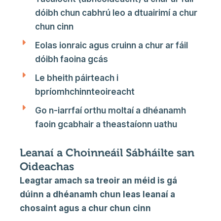
dóibh chun cabhrú leo a dtuairimí a chur
chun cinn
Eolas ionraic agus cruinn a chur ar fáil
dóibh faoina gcás
Le bheith páirteach i
bpríomhchinnteoireacht
Go n-iarrfaí orthu moltaí a dhéanamh
faoin gcabhair a theastaíonn uathu
Leanaí a Choinneáil Sábháilte san
Oideachas
Leagtar amach sa treoir an méid is gá
dúinn a dhéanamh chun leas leanaí a
chosaint agus a chur chun cinn