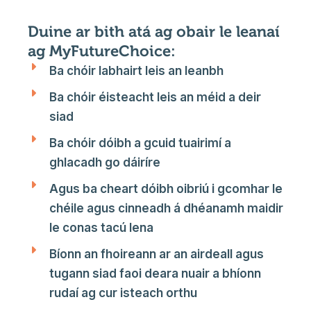
Duine ar bith atá ag obair le leanaí
ag MyFutureChoice:
Ba chóir labhairt leis an leanbh
Ba chóir éisteacht leis an méid a deir
siad
Ba chóir dóibh a gcuid tuairimí a
ghlacadh go dáiríre
Agus ba cheart dóibh oibriú i gcomhar le
chéile agus cinneadh á dhéanamh maidir
le conas tacú lena
Bíonn an fhoireann ar an airdeall agus
tugann siad faoi deara nuair a bhíonn
rudaí ag cur isteach orthu