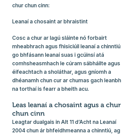
chur chun cinn:
Leanaí a chosaint ar bhraistint
Cosc a chur ar lagú sláinte nó forbairt
mheabhrach agus fhisiciúil leanaí a chinntiú
go bhfásann leanaí suas i gcúinsí atá
comhsheasmhach le cúram sábháilte agus
éifeachtach a sholáthar, agus gníomh a
dhéanamh chun cur ar chumas gach leanbh
na torthaí is fearr a bheith acu.
Leas leanaí a chosaint agus a chur
chun cinn
Leagtar dualgais in Alt 11 d’Acht na Leanaí
2004 chun ár bhfeidhmeanna a chinntiú, ag