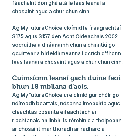
féachaint don ghá atá le leas leanaí a
chosaint agus a chur chun cinn.
Ag MyFutureChoice cloímid le freagrachtaí
S175 agus S157 den Acht Oideachais 2002
socruithe a dhéanamh chun a chinntiú go
gcuirtear a bhfeidhmeanna i gcrích d’fhonn
leas leanaí a chosaint agus a chur chun cinn.
Cuimsíonn leanaí gach duine faoi
bhun 18 mbliana d’aois.
Ag MyFutureChoice creidimid gur chóir go
ndíreodh beartais, nósanna imeachta agus
cleachtas cosanta éifeachtach ar
riachtanais an linbh. Is rómhinic a theipeann
ar chosaint mar thoradh ar radharc a