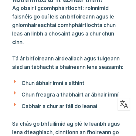
Ag obair i gcomhpháirtíocht: roinnimid
faisnéis go cuí leis an bhfoireann agus le
gníomhaireachtaí comhpháirtíochta chun
leas an linbh a chosaint agus a chur chun
cinn.
Tá ár bhfoireann airdeallach agus tuigeann
siad an tábhacht a bhaineann lena seasamh:
Chun ábhair imní a aithint
Chun freagra a thabhairt ar ábhair imní
Cabhair a chur ar fáil do leanaí
Sa chás go bhfuilimid ag plé le leanbh agus
lena dteaghlach, cinntíonn an fhoireann go