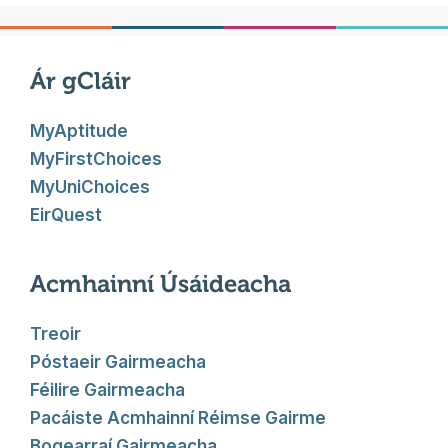
Ár gCláir
MyAptitude
MyFirstChoices
MyUniChoices
EirQuest
Acmhainní Úsáideacha
Treoir
Póstaeir Gairmeacha
Féilire Gairmeacha
Pacáiste Acmhainní Réimse Gairme
Bogearraí Gairmeacha