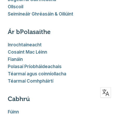
Ollscoil
Seimineáir Ghréasáin & Oiliúint
Ár bPolasaithe
Inrochtaineacht
Cosaint Mac Léinn
Fianáin
Polasaí Príobháideachais
Téarmaí agus coinníollacha
Téarmaí Comhpháirtí
Cabhrú
Fúinn